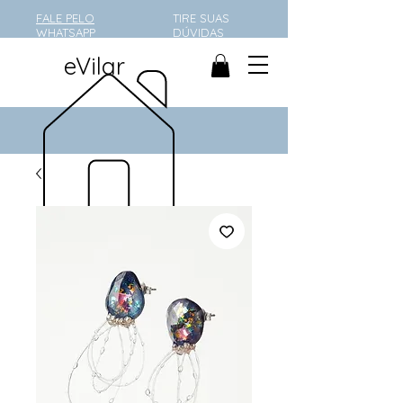
FALE PELO
TIRE SUAS
WHATSAPP
DÚVIDAS
eVilar