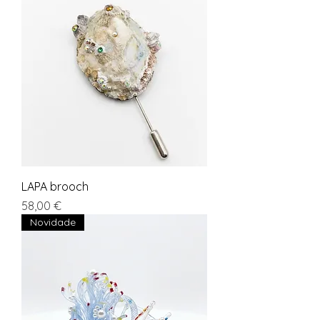
LAPA brooch
Preço
58,00 €
Novidade