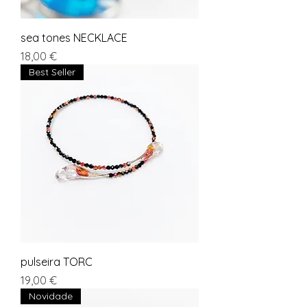
sea tones NECKLACE
Preço
18,00 €
Best Seller
pulseira TORC
Preço
19,00 €
Novidade