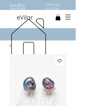
FALE PELO
TIRE SUAS
WHATSAPP
DÚVIDAS
eVilar