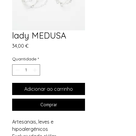
lady MEDUSA
Preço
34,00 €
Quantidade
*
Adicionar ao carrinho
Comprar
Artesanais, leves e
hipoalergénicos