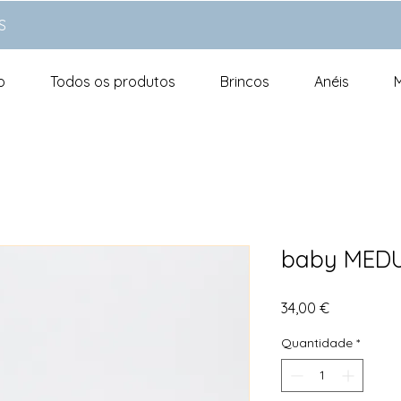
S
o
Todos os produtos
Brincos
Anéis
baby MED
Preço
34,00 €
Quantidade
*