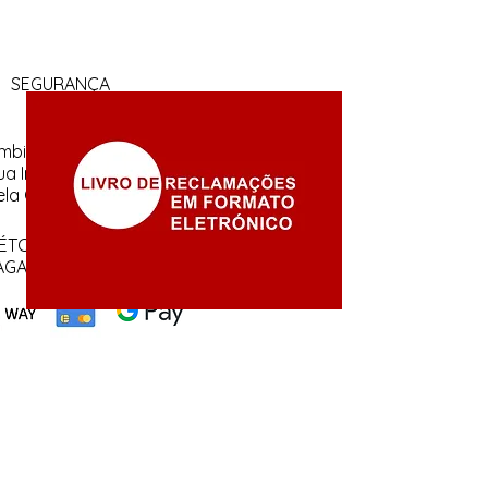
SEGURANÇA
mbiente 100% Seguro.
ua Informação é Protegida
ela Criptografia SSL 256-Bit.
ÉTODOS DE
AGAMENTOS ACEITES