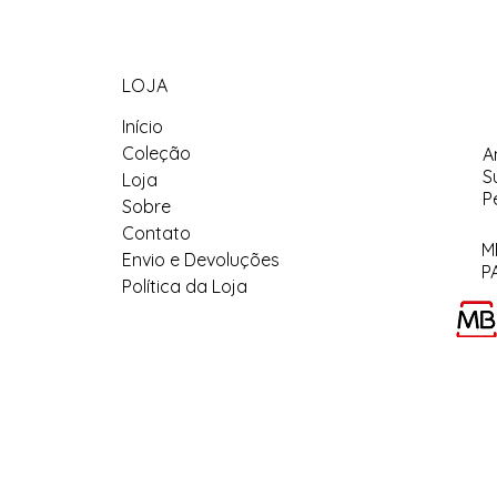
LOJA
Início
Coleção
A
S
Loja
P
Sobre
Contato
M
Envio e Devoluções
P
Política da Loja