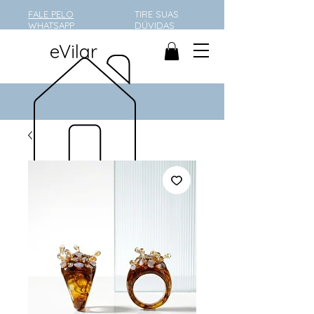
FALE PELO
TIRE SUAS
WHATSAPP
DÚVIDAS
eVilar